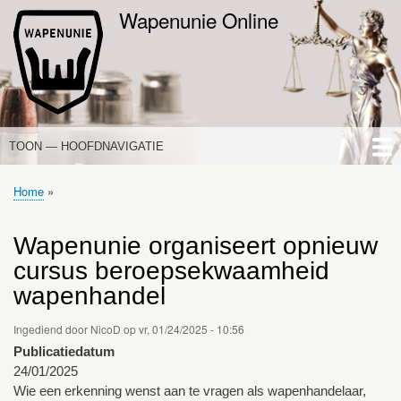
Overslaan
Wapenunie Online
en
naar
de
inhoud
gaan
TOON — HOOFDNAVIGATIE
HOOFDNAVIGATIE
HOME
NIEUWS
DE WAPENWET
STANDPUNTEN
PORTALEN
OVER WAPENUNIE
Home
Kruimelpad
Wapenunie organiseert opnieuw
cursus beroepsekwaamheid
wapenhandel
Ingediend door
NicoD
op
vr, 01/24/2025 - 10:56
Publicatiedatum
24/01/2025
Wie een erkenning wenst aan te vragen als wapenhandelaar,