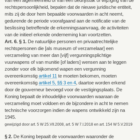
van een algemeenheid of van een bedrijfstak of wijziging van de
rechtspersoonlijkheid, bepalen dat de nieuwe juridische entiteit,
mits zij de door hem bepaalde voorwaarden in acht neemt,
gedurende de periode voorafgaand aan de notificatie van de
beslissing betreffende de erkenningsaanvraag, de activiteiten
van de initieel erkende onderneming kan voortzetten.
Art. 6. § 1.
De natuurlijke personen en privaatrechtelijke
rechtspersonen die [als museum of verzamelaar] een
verzameling van meer dan [vijf] vergunningsplichtige
vuurwapens of van munitie [of laders] wensen aan te leggen
zonder voor elk bijkomend wapen een vergunning
overeenkomstig
artikel 11
te moeten bekomen, moeten
overeenkomstig
artikel 5, §§ 3 en 4
, daartoe worden erkend
door de gouverneur bevoegd voor de vestigingsplaats. De
Koning bepaalt de inhoudelijke voorwaarden waaraan de
verzameling moet voldoen en de bijzondere in acht te nemen
technische voorzorgen indien de wapens ontwikkeld zijn na
1945.
gewijzigd door art. 5 W 25.VII.2008, art. 5 W 7.I.2018 en art. 154 W 5.V.2019
§ 2.
De Koning bepaalt de voorwaarden waaronder de