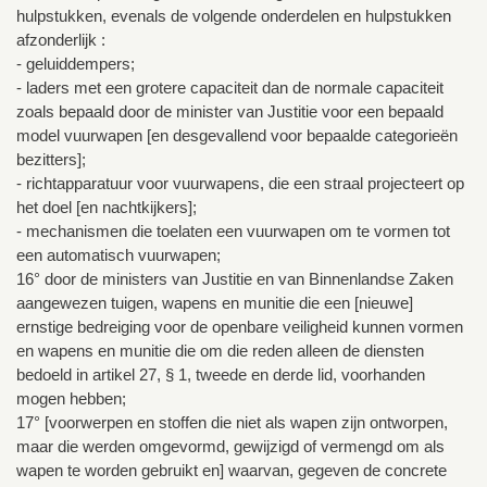
hulpstukken, evenals de volgende onderdelen en hulpstukken
afzonderlijk :
- geluiddempers;
- laders met een grotere capaciteit dan de normale capaciteit
zoals bepaald door de minister van Justitie voor een bepaald
model vuurwapen [en desgevallend voor bepaalde categorieën
bezitters];
- richtapparatuur voor vuurwapens, die een straal projecteert op
het doel [en nachtkijkers];
- mechanismen die toelaten een vuurwapen om te vormen tot
een automatisch vuurwapen;
16° door de ministers van Justitie en van Binnenlandse Zaken
aangewezen tuigen, wapens en munitie die een [nieuwe]
ernstige bedreiging voor de openbare veiligheid kunnen vormen
en wapens en munitie die om die reden alleen de diensten
bedoeld in artikel 27, § 1, tweede en derde lid, voorhanden
mogen hebben;
17° [voorwerpen en stoffen die niet als wapen zijn ontworpen,
maar die werden omgevormd, gewijzigd of vermengd om als
wapen te worden gebruikt en] waarvan, gegeven de concrete