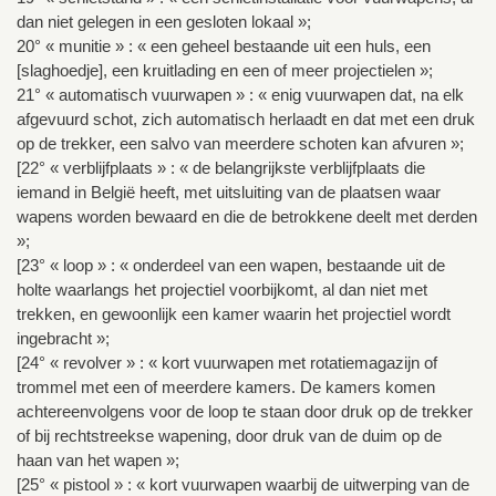
dan niet gelegen in een gesloten lokaal »;
20° « munitie » : « een geheel bestaande uit een huls, een
[slaghoedje], een kruitlading en een of meer projectielen »;
21° « automatisch vuurwapen » : « enig vuurwapen dat, na elk
afgevuurd schot, zich automatisch herlaadt en dat met een druk
op de trekker, een salvo van meerdere schoten kan afvuren »;
[22° « verblijfplaats » : « de belangrijkste verblijfplaats die
iemand in België heeft, met uitsluiting van de plaatsen waar
wapens worden bewaard en die de betrokkene deelt met derden
»;
[23° « loop » : « onderdeel van een wapen, bestaande uit de
holte waarlangs het projectiel voorbijkomt, al dan niet met
trekken, en gewoonlijk een kamer waarin het projectiel wordt
ingebracht »;
[24° « revolver » : « kort vuurwapen met rotatiemagazijn of
trommel met een of meerdere kamers. De kamers komen
achtereenvolgens voor de loop te staan door druk op de trekker
of bij rechtstreekse wapening, door druk van de duim op de
haan van het wapen »;
[25° « pistool » : « kort vuurwapen waarbij de uitwerping van de