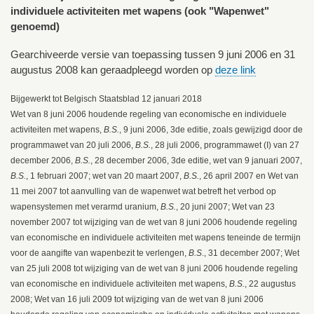
individuele activiteiten met wapens (ook "Wapenwet"
genoemd)
Gearchiveerde versie van toepassing tussen 9 juni 2006 en 31
augustus 2008 kan geraadpleegd worden op
deze link
Bijgewerkt tot Belgisch Staatsblad 12 januari 2018
Wet van 8 juni 2006 houdende regeling van economische en individuele
activiteiten met wapens,
B.S.
, 9 juni 2006, 3de editie, zoals gewijzigd door de
programmawet van 20 juli 2006,
B.S.
, 28 juli 2006, programmawet (I) van 27
december 2006,
B.S.
, 28 december 2006, 3de editie, wet van 9 januari 2007,
B.S.
, 1 februari 2007; wet van 20 maart 2007,
B.S.
, 26 april 2007 en Wet van
11 mei 2007 tot aanvulling van de wapenwet wat betreft het verbod op
wapensystemen met verarmd uranium,
B.S.
, 20 juni 2007; Wet van 23
november 2007 tot wijziging van de wet van 8 juni 2006 houdende regeling
van economische en individuele activiteiten met wapens teneinde de termijn
voor de aangifte van wapenbezit te verlengen,
B.S
., 31 december 2007; Wet
van 25 juli 2008 tot wijziging van de wet van 8 juni 2006 houdende regeling
van economische en individuele activiteiten met wapens,
B.S.
, 22 augustus
2008; Wet van 16 juli 2009 tot wijziging van de wet van 8 juni 2006