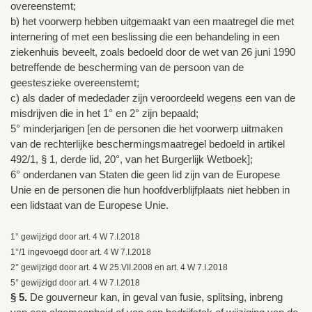
overeenstemt;
b) het voorwerp hebben uitgemaakt van een maatregel die met
internering of met een beslissing die een behandeling in een
ziekenhuis beveelt, zoals bedoeld door de wet van 26 juni 1990
betreffende de bescherming van de persoon van de
geesteszieke overeenstemt;
c) als dader of mededader zijn veroordeeld wegens een van de
misdrijven die in het 1° en 2° zijn bepaald;
5° minderjarigen [en de personen die het voorwerp uitmaken
van de rechterlijke beschermingsmaatregel bedoeld in artikel
492/1, § 1, derde lid, 20°, van het Burgerlijk Wetboek];
6° onderdanen van Staten die geen lid zijn van de Europese
Unie en de personen die hun hoofdverblijfplaats niet hebben in
een lidstaat van de Europese Unie.
1° gewijzigd door art. 4 W 7.I.2018
1°/1 ingevoegd door art. 4 W 7.I.2018
2° gewijzigd door art. 4 W 25.VII.2008 en art. 4 W 7.I.2018
5° gewijzigd door art. 4 W 7.I.2018
§ 5.
De gouverneur kan, in geval van fusie, splitsing, inbreng