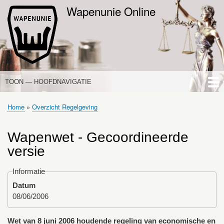
Overslaan
Wapenunie Online
en
naar
de
inhoud
gaan
TOON — HOOFDNAVIGATIE
HOOFDNAVIGATIE
HOME
NIEUWS
DE WAPENWET
STANDPUNTEN
PORTALEN
OVER WAPENUNIE
Home
Overzicht Regelgeving
Kruimelpad
Wapenwet - Gecoordineerde
versie
Informatie
Datum
08/06/2006
Wet van 8 juni 2006 houdende regeling van economische en