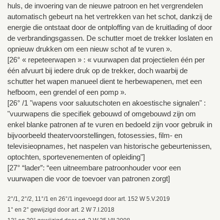
huls, de invoering van de nieuwe patroon en het vergrendelen
automatisch gebeurt na het vertrekken van het schot, dankzij de
energie die ontstaat door de ontploffing van de kruitlading of door
de verbrandingsgassen. De schutter moet de trekker loslaten en
opnieuw drukken om een nieuw schot af te vuren ».
[26° « repeteerwapen » : « vuurwapen dat projectielen één per
één afvuurt bij iedere druk op de trekker, doch waarbij de
schutter het wapen manueel dient te herbewapenen, met een
hefboom, een grendel of een pomp ».
[26° /1 "wapens voor saluutschoten en akoestische signalen" :
"vuurwapens die specifiek gebouwd of omgebouwd zijn om
enkel blanke patronen af te vuren en bedoeld zijn voor gebruik in
bijvoorbeeld theatervoorstellingen, fotosessies, film- en
televisieopnames, het naspelen van historische gebeurtenissen,
optochten, sportevenementen of opleiding"]
[27° “lader”: “een uitneembare patroonhouder voor een
vuurwapen die voor de toevoer van patronen zorgt]
2°/1, 2°/2, 11°/1 en 26°/1 ingevoegd door art. 152 W 5.V.2019
1° en 2° gewijzigd door art. 2 W 7.I.2018