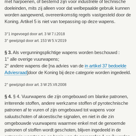
met harpoenen, of bestemd zijn voor industriële of technische
doeleinden, mits zij alleen voor dat welbepaalde gebruik kunnen
worden aangewend, overeenkomstig regels vastgesteld door de
Koning. Artikel 5 is niet van toepassing op deze wapens.
3°1 ingevoegd door art. 3 W 7.I.2018
3° gewijzigd door art. 153 W 5.V.2019
§ 3.
Als vergunningsplichtige wapens worden beschouwd :
1° alle overige vuurwapens;
2° andere wapens die [na advies van de
in artikel 37 bedoelde
Adviesraad
]door de Koning bij deze categorie worden ingedeeld.
2° gewijzigd door art. 3 W 25.VII.2008
§ 4.
§ 4. Vuurwapens die zijn omgebouwd om blanke patronen,
irriterende stoffen, andere werkzame stoffen of pyrotechnische
patronen af te vuren of zijn omgebouwd tot wapens voor
saluutschoten of akoestische signalen, en niet in die zin
omgebouwde vuurwapens waarmee enkel met de genoemde
patronen of stoffen wordt geschoten, blijven ingedeeld in de