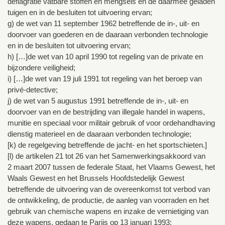
deflagratie vatbare stoffen en mengsels en de daarmee geladen
tuigen en in de besluiten tot uitvoering ervan;
g) de wet van 11 september 1962 betreffende de in-, uit- en
doorvoer van goederen en de daaraan verbonden technologie
en in de besluiten tot uitvoering ervan;
h) […]de wet van 10 april 1990 tot regeling van de private en
bijzondere veiligheid;
i) […]de wet van 19 juli 1991 tot regeling van het beroep van
privé-detective;
j) de wet van 5 augustus 1991 betreffende de in-, uit- en
doorvoer van en de bestrijding van illegale handel in wapens,
munitie en speciaal voor militair gebruik of voor ordehandhaving
dienstig materieel en de daaraan verbonden technologie;
[k) de regelgeving betreffende de jacht- en het sportschieten.]
[l) de artikelen 21 tot 26 van het Samenwerkingsakkoord van
2 maart 2007 tussen de federale Staat, het Vlaams Gewest, het
Waals Gewest en het Brussels Hoofdstedelijk Gewest
betreffende de uitvoering van de overeenkomst tot verbod van
de ontwikkeling, de productie, de aanleg van voorraden en het
gebruik van chemische wapens en inzake de vernietiging van
deze wapens, gedaan te Parijs op 13 januari 1993;