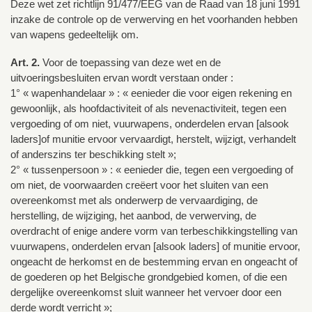
Deze wet zet richtlijn 91/477/EEG van de Raad van 18 juni 1991
inzake de controle op de verwerving en het voorhanden hebben
van wapens gedeeltelijk om.
Art. 2.
Voor de toepassing van deze wet en de
uitvoeringsbesluiten ervan wordt verstaan onder :
1° « wapenhandelaar » : « eenieder die voor eigen rekening en
gewoonlijk, als hoofdactiviteit of als nevenactiviteit, tegen een
vergoeding of om niet, vuurwapens, onderdelen ervan [alsook
laders]of munitie ervoor vervaardigt, herstelt, wijzigt, verhandelt
of anderszins ter beschikking stelt »;
2° « tussenpersoon » : « eenieder die, tegen een vergoeding of
om niet, de voorwaarden creëert voor het sluiten van een
overeenkomst met als onderwerp de vervaardiging, de
herstelling, de wijziging, het aanbod, de verwerving, de
overdracht of enige andere vorm van terbeschikkingstelling van
vuurwapens, onderdelen ervan [alsook laders] of munitie ervoor,
ongeacht de herkomst en de bestemming ervan en ongeacht of
de goederen op het Belgische grondgebied komen, of die een
dergelijke overeenkomst sluit wanneer het vervoer door een
derde wordt verricht »;