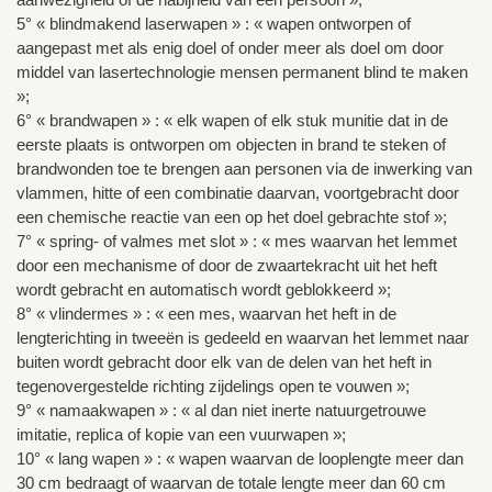
5° « blindmakend laserwapen » : « wapen ontworpen of
aangepast met als enig doel of onder meer als doel om door
middel van lasertechnologie mensen permanent blind te maken
»;
6° « brandwapen » : « elk wapen of elk stuk munitie dat in de
eerste plaats is ontworpen om objecten in brand te steken of
brandwonden toe te brengen aan personen via de inwerking van
vlammen, hitte of een combinatie daarvan, voortgebracht door
een chemische reactie van een op het doel gebrachte stof »;
7° « spring- of valmes met slot » : « mes waarvan het lemmet
door een mechanisme of door de zwaartekracht uit het heft
wordt gebracht en automatisch wordt geblokkeerd »;
8° « vlindermes » : « een mes, waarvan het heft in de
lengterichting in tweeën is gedeeld en waarvan het lemmet naar
buiten wordt gebracht door elk van de delen van het heft in
tegenovergestelde richting zijdelings open te vouwen »;
9° « namaakwapen » : « al dan niet inerte natuurgetrouwe
imitatie, replica of kopie van een vuurwapen »;
10° « lang wapen » : « wapen waarvan de looplengte meer dan
30 cm bedraagt of waarvan de totale lengte meer dan 60 cm