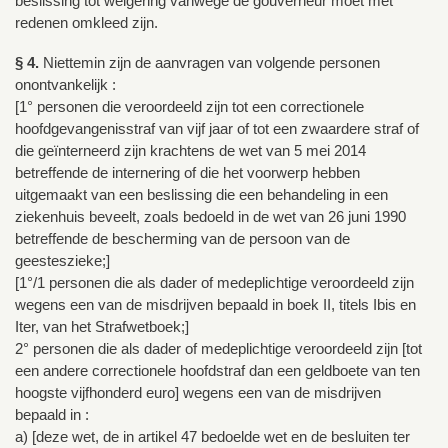
beslissing tot weigering vanwege de gouverneur moet met
redenen omkleed zijn.
§ 4.
Niettemin zijn de aanvragen van volgende personen
onontvankelijk :
[1° personen die veroordeeld zijn tot een correctionele
hoofdgevangenisstraf van vijf jaar of tot een zwaardere straf of
die geïnterneerd zijn krachtens de wet van 5 mei 2014
betreffende de internering of die het voorwerp hebben
uitgemaakt van een beslissing die een behandeling in een
ziekenhuis beveelt, zoals bedoeld in de wet van 26 juni 1990
betreffende de bescherming van de persoon van de
geesteszieke;]
[1°/1 personen die als dader of medeplichtige veroordeeld zijn
wegens een van de misdrijven bepaald in boek II, titels Ibis en
Iter, van het Strafwetboek;]
2° personen die als dader of medeplichtige veroordeeld zijn [tot
een andere correctionele hoofdstraf dan een geldboete van ten
hoogste vijfhonderd euro] wegens een van de misdrijven
bepaald in :
a) [deze wet, de in artikel 47 bedoelde wet en de besluiten ter