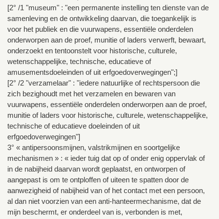
[2° /1 "museum" : "een permanente instelling ten dienste van de
samenleving en de ontwikkeling daarvan, die toegankelijk is
voor het publiek en die vuurwapens, essentiële onderdelen
onderworpen aan de proef, munitie of laders verwerft, bewaart,
onderzoekt en tentoonstelt voor historische, culturele,
wetenschappelijke, technische, educatieve of
amusementsdoeleinden of uit erfgoedoverwegingen";]
[2° /2 "verzamelaar" : "iedere natuurlijke of rechtspersoon die
zich bezighoudt met het verzamelen en bewaren van
vuurwapens, essentiële onderdelen onderworpen aan de proef,
munitie of laders voor historische, culturele, wetenschappelijke,
technische of educatieve doeleinden of uit
erfgoedoverwegingen"]
3° « antipersoonsmijnen, valstrikmijnen en soortgelijke
mechanismen » : « ieder tuig dat op of onder enig oppervlak of
in de nabijheid daarvan wordt geplaatst, en ontworpen of
aangepast is om te ontploffen of uiteen te spatten door de
aanwezigheid of nabijheid van of het contact met een persoon,
al dan niet voorzien van een anti-hanteermechanisme, dat de
mijn beschermt, er onderdeel van is, verbonden is met,