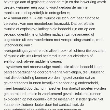
bevestigd aan of geplaatst onder de mijn en dat in werking wordt
gesteld wanneer een poging wordt gedaan de mijn te
manipuleren of opzettelijk te ontregelen »;
4° « submunitie » : « alle munitie die zich, om haar functie te
vervullen, van een moederbom losmaakt. Dat betreft alle
munitie of explosieve ladingen die bedoeld zijn om op een
bepaald ogenblik te ontploffen nadat zij zijn gelanceerd of
uitgestoten uit een moederbom met verspreidingsmunitie, met
uitzondering van :
-verspreidingssystemen die alleen rook- of lichtmunitie bevatten,
of munitie die uitsluitend bestemd is om als elektrisch of
elektronisch afweermiddel te dienen;
- systemen met meervoudige munitie die alleen bedoeld is om
pantservoertuigen te doorboren en te vernietigen, die uitsluitend
met die doelstelling kunnen worden ingezet zonder dat ze
gevechtszones kunnen bestrijken zonder enig onderscheid,
meer bepaald doordat hun traject en hun doelwit moeten worden
gecontroleerd, en die in voorkomend geval uitsluitend kunnen
exploderen op het ogenblik dat ze inslaan en in ieder geval niet
kunnen exploderen louter door het contact met, de
aanwezigheid of de nabijheid van een persoon »;