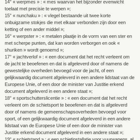
14° « werpmes » : « mes waarvan het bijzonder evenwicht
toelaat met precisie te werpen »;
15° « nunchaku » : « vlegel bestaande uit twee korte
onbuigzame stokjes die met elkaar verbonden zijn door een
ketting of een ander middel »;
16° « werpster » : « metalen plaatje in de vorm van een ster en
met scherpe punten, dat kan worden verborgen en ook «
shuriken » wordt genoemd »;
17° « jachtverlof » : « een document dat het recht verleent om
de jacht te beoefenen en dat is afgeleverd door of namens de
gewestelijke overheden bevoegd voor de jacht, of een
gelijkwaardig document afgeleverd in een andere lidstaat van de
Europese Unie, of een door de minister van Justitie erkend
document afgeleverd in een andere staat »;
18° « sportschutterslicentie » : « een document dat het recht
verleent om de schietsport te beoefenen en dat is afgeleverd
door of namens de gemeenschapsoverheden bevoegd voor
sport, of een gelijkwaardig document afgeleverd in een andere
lidstaat van de Europese Unie of een door de minister van
Justitie erkend document afgeleverd in een andere staat »;
19° « schietstand » : « een schietinstallatie voor vuurwapens, al