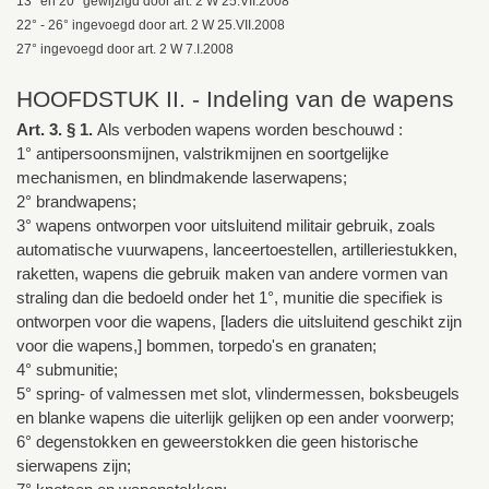
13° en 20° gewijzigd door art. 2 W 25.VII.2008
22° - 26° ingevoegd door art. 2 W 25.VII.2008
27° ingevoegd door art. 2 W 7.I.2008
HOOFDSTUK II. - Indeling van de wapens
Art. 3. § 1.
Als verboden wapens worden beschouwd :
1° antipersoonsmijnen, valstrikmijnen en soortgelijke
mechanismen, en blindmakende laserwapens;
2° brandwapens;
3° wapens ontworpen voor uitsluitend militair gebruik, zoals
automatische vuurwapens, lanceertoestellen, artilleriestukken,
raketten, wapens die gebruik maken van andere vormen van
straling dan die bedoeld onder het 1°, munitie die specifiek is
ontworpen voor die wapens, [laders die uitsluitend geschikt zijn
voor die wapens,] bommen, torpedo's en granaten;
4° submunitie;
5° spring- of valmessen met slot, vlindermessen, boksbeugels
en blanke wapens die uiterlijk gelijken op een ander voorwerp;
6° degenstokken en geweerstokken die geen historische
sierwapens zijn;