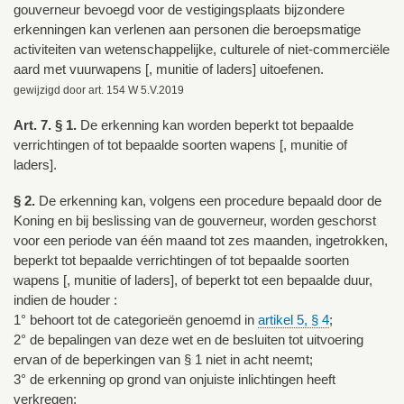
gouverneur bevoegd voor de vestigingsplaats bijzondere
erkenningen kan verlenen aan personen die beroepsmatige
activiteiten van wetenschappelijke, culturele of niet-commerciële
aard met vuurwapens [, munitie of laders] uitoefenen.
gewijzigd door art. 154 W 5.V.2019
Art. 7. § 1.
De erkenning kan worden beperkt tot bepaalde
verrichtingen of tot bepaalde soorten wapens [, munitie of
laders].
§ 2.
De erkenning kan, volgens een procedure bepaald door de
Koning en bij beslissing van de gouverneur, worden geschorst
voor een periode van één maand tot zes maanden, ingetrokken,
beperkt tot bepaalde verrichtingen of tot bepaalde soorten
wapens [, munitie of laders], of beperkt tot een bepaalde duur,
indien de houder :
1° behoort tot de categorieën genoemd in
artikel 5, § 4
;
2° de bepalingen van deze wet en de besluiten tot uitvoering
ervan of de beperkingen van § 1 niet in acht neemt;
3° de erkenning op grond van onjuiste inlichtingen heeft
verkregen;