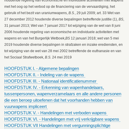
houdende regeling van economische en individuele activiteiten met wapens
met het oog op het verbod op de financiering van de vervaardiging, het
gebruik of het bezit van uraniumwapens,
B.S.
, 29 juli 2009; art. 33 Wet van
27 december 2012 houdende diverse bepalingen betreffende justitie (1),
BS
,
31 januari 2013; Wet van 7 januari 2017 tot wijziging van de wet van 8 juni
2006 houdende regeling van economische en individuele activiteiten met
wapens en van het Burgerlijk Wetboek,
BS
12 januari 2018; wet van 5 mei
2019 houdende diverse bepalingen in strafzaken en inzake erediensten, en
tot wijziging van de wet van 28 mei 2002 betreffende de euthanasie en van
het Sociaal Strafwetboek,
B.S.
24 mei 2019
HOOFDSTUK I. - Algemene bepalingen
HOOFDSTUK II. - Indeling van de wapens
HOOFDSTUK III. - Nationaal identificatienummer
HOOFDSTUK IV. - Erkenning van wapenhandelaars,
tussenpersonen, wapenverzamelaars en alle andere personen
die een beroep uitoefenen dat het voorhanden hebben van
vuurwapens impliceert
HOOFDSTUK V. - Handelingen met verboden wapens
HOOFDSTUK VI. - Handelingen met vrij verkrijgbare wapens
HOOFDSTUK VII Handelingen met vergunningsplichtige