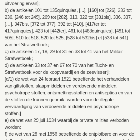
uitvoering ervan];
b) de artikelen 101 tot 135quinquies, [...], [160] tot [226], 233 tot
236, [246 tot 249], 269 tot [282], 313, 322 tot [331bis], 336, 337,
[…], 347bis, [372 tot 377], 392 tot [410], [417ter tot
417quinquies], 423 tot [442ter], 461 tot [488quinquies], [491 tot
505], 510 tot 518, 520 tot 525, [528 tot 532bis] et [538 tot 541]
van het Strafwetboek;
c) de artikelen 17, 18, 29 tot 31 en 33 tot 41 van het Militair
Strafwetboek;
d) de artikelen 33 tot 37 en 67 tot 70 van het Tucht- en
Strafwetboek voor de koopvaardij en de zeevisserij;
[d/1) de wet van 24 februari 1921 betreffende het verhandelen
van giftstoffen, slaapmiddelen en verdovende middelen,
psychotrope stoffen, ontsmettingsstoffen en antiseptica en van
de stoffen die kunnen gebruikt worden voor de illegale
vervaardiging van verdovende middelen en psychotrope
stoffen;]
e) de wet van 29 juli 1934 waarbij de private milities verboden
worden;
f) de wet van 28 mei 1956 betreffende de ontplofbare en voor de