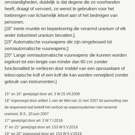
omstandigheden, duidelijk is dat degene die ze voorhanden
heeft, draagt of vervoert, ze wenst te gebruiken voor het
toebrengen van lichamelijk letsel aan of het bedreigen van
personen.
[18° inerte munitie en bepantsering die verarmd uranium of elk
ander industrieel uranium bevatten.].
[19° Automatische vuurwapens die zijn omgebouwd tot
semiautomatische vuurwapens;]
[20° Lange semiautomatische vuurwapens die kunnen worden
ingekort tot een lengte van minder dan 60 cm zonder
functionaliteit te verliezen door middel van een opvouwbare of
telescopische kolf of een kolf die kan worden verwijderd zonder
gebruik van instrumenten.]
15° en 16° gewijzigd door art. 3 W 25.VII.2008
18° ingevoegd door artikel 1 van de Wet van 11 mei 2007 tot aanvulling van
de wapenwet wat betreft het verbod op wapensystemen met verarmd
uranium, B.S., 20 juni 2007
17° gewijzigd door art. 3 W 7.I.2018
3° en 15° gewijzigd door art. 153 W 5.V.2019
19° en 20° ingevoegd door art. 153 W 5.V.2019