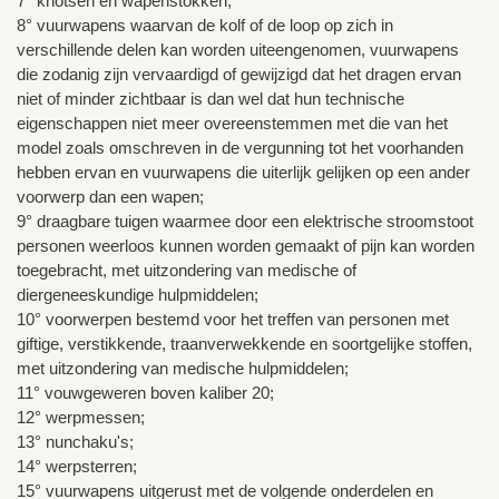
7° knotsen en wapenstokken;
8° vuurwapens waarvan de kolf of de loop op zich in
verschillende delen kan worden uiteengenomen, vuurwapens
die zodanig zijn vervaardigd of gewijzigd dat het dragen ervan
niet of minder zichtbaar is dan wel dat hun technische
eigenschappen niet meer overeenstemmen met die van het
model zoals omschreven in de vergunning tot het voorhanden
hebben ervan en vuurwapens die uiterlijk gelijken op een ander
voorwerp dan een wapen;
9° draagbare tuigen waarmee door een elektrische stroomstoot
personen weerloos kunnen worden gemaakt of pijn kan worden
toegebracht, met uitzondering van medische of
diergeneeskundige hulpmiddelen;
10° voorwerpen bestemd voor het treffen van personen met
giftige, verstikkende, traanverwekkende en soortgelijke stoffen,
met uitzondering van medische hulpmiddelen;
11° vouwgeweren boven kaliber 20;
12° werpmessen;
13° nunchaku's;
14° werpsterren;
15° vuurwapens uitgerust met de volgende onderdelen en