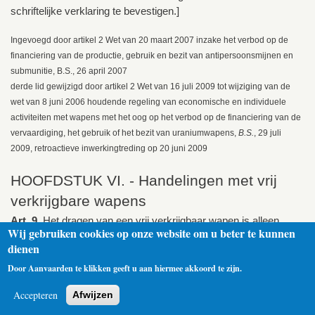
schriftelijke verklaring te bevestigen.]
Ingevoegd door artikel 2 Wet van 20 maart 2007 inzake het verbod op de
financiering van de productie, gebruik en bezit van antipersoonsmijnen en
submunitie, B.S., 26 april 2007
derde lid gewijzigd door artikel 2 Wet van 16 juli 2009 tot wijziging van de
wet van 8 juni 2006 houdende regeling van economische en individuele
activiteiten met wapens met het oog op het verbod op de financiering van de
vervaardiging, het gebruik of het bezit van uraniumwapens,
B.S.
, 29 juli
2009, retroactieve inwerkingtreding op 20 juni 2009
HOOFDSTUK VI. - Handelingen met vrij
verkrijgbare wapens
Art. 9.
Het dragen van een vrij verkrijgbaar wapen is alleen
Wij gebruiken cookies op onze website om u beter te kunnen
toegestaan aan diegene, die daartoe een wettige reden kan
dienen
aantonen.
Door Aanvaarden te klikken geeft u aan hiermee akkoord te zijn.
HOOFDSTUK VII Handelingen met
Accepteren
Afwijzen
vergunningsplichtige wapens