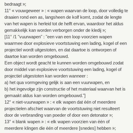
bedraagt »;
11° « vouwgeweer » : « wapen waarvan de loop, door volledig te
draaien rond een as, langsheen de kolf komt, zodat de lengte
van het wapen is herleid tot de helft ervan, waardoor het aldus
gemakkelijk kan worden verborgen onder de kledij »;
[11° /1 "vuurwapen" : "een van een loop voorzien wapen
waarmee door explosieve voortstuwing een lading, kogel of een
projectiel wordt uitgestoten, en dat daartoe is ontworpen of
daartoe kan worden omgebouwd.
Een object wordt geacht te kunnen worden omgebouwd zodat
door middel van explosieve voortstuwing een lading, kogel of
projectiel uitgestoten kan worden wanneer :
a) het qua vormgeving gelijk is aan een vuurwapen, en
b) het ingevolge zijn constructie of het materiaal waarvan het is
gemaakt aldus kan worden omgebouwd."]
12° « niet-vuurwapen » : « elk wapen dat één of meerdere
projectielen afschiet waarvan de voortstuwing niet resulteert
door de verbranding van poeder of door een detonator »;
13° « blank wapen » : « elk wapen voorzien van één of
meerdere klingen die één of meerdere [snedes] hebben »;