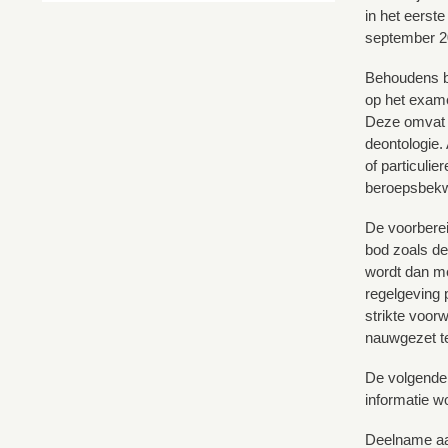
in het eerst
september 20
Behoudens be
op het exame
Deze omvat v
deontologie.
of particuli
beroepsbekw
De voorberei
bod zoals de
wordt dan me
regelgeving 
strikte voor
nauwgezet t
De volgende
informatie w
Deelname aan