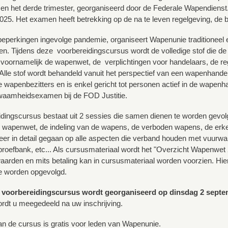
e en het derde trimester, georganiseerd door de Federale Wapendien
25. Het examen heeft betrekking op de na te leven regelgeving, de 
perkingen ingevolge pandemie, organiseert Wapenunie traditioneel
n. Tijdens deze voorbereidingscursus wordt de volledige stof die de
oornamelijk de wapenwet, de verplichtingen voor handelaars, de reg
 Alle stof wordt behandeld vanuit het perspectief van een wapenhandela
ere wapenbezitters en is enkel gericht tot personen actief in de wapen
aamheidsexamen bij de FOD Justitie.
dingscursus bestaat uit 2 sessies die samen dienen te worden gevol
 wapenwet, de indeling van de wapens, de verboden wapens, de erke
er in detail gegaan op alle aspecten die verband houden met vuurwa
proefbank, etc... Als cursusmateriaal wordt het "Overzicht Wapenwet 
waarden en mits betaling kan in cursusmateriaal worden voorzien. Hier
e worden opgevolgd.
voorbereidingscursus wordt georganiseerd op dinsdag 2 septe
ordt u meegedeeld na uw inschrijving.
 de cursus is gratis voor leden van Wapenunie.