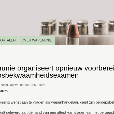
Overslaan
en
naar
de
inhoud
gaan
PORTALEN
OVER WAPENUNIE
nie organiseert opnieuw voorbere
psbekwaamheidsexamen
r
NicoD
op
wo, 08/13/2025 - 16:59
atum
nning wenst aan te vragen als wapenhandelaar, dient zijn beroepsb
ordt geleverd aan de hand van een attest van slagen van het beroe