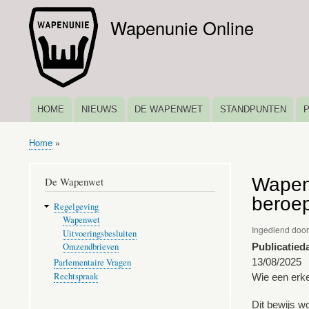
Wapenunie Online
HOME
NIEUWS
DE WAPENWET
STANDPUNTEN
HOOFDNAVIGATIE
Home
Kruimelpad
Wapenu
De Wapenwet
beroe
Regelgeving
Wapenwet
Ingediend doo
Uitvoeringsbesluiten
Publicatied
Omzendbrieven
13/08/2025
Parlementaire Vragen
Rechtspraak
Wie een erke
Dit bewijs w