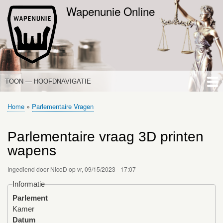
Overslaan
Wapenunie Online
en
naar
de
inhoud
gaan
TOON — HOOFDNAVIGATIE
HOOFDNAVIGATIE
HOME
NIEUWS
DE WAPENWET
STANDPUNTEN
PORTALEN
OVER WAPENUNIE
Home
Parlementaire Vragen
Kruimelpad
Parlementaire vraag 3D printen
wapens
Ingediend door
NicoD
op
vr, 09/15/2023 - 17:07
Informatie
Parlement
Kamer
Datum