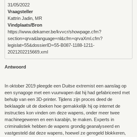
31/05/2022
Vraagsteller
Kattrin Jadin, MR
Vindplaats/Bron
https://www.dekamer.be/kvvcr/showpage.cfm?
section=qrva&language=nl&cfm=qrvaXml.cfm?
legislat=55&dossierID=55-B087-1188-1211-
2021202215669.xml
Antwoord
In oktober 2019 pleegde een Duitse extremist een aanslag op
een synagoge met een vuurwapen dat hij had gefabriceerd met
behulp van een 3D-printer. Tijdens zijn proces deed de
beklaagde uit de doeken hoe gemakkelijk hij op internet de
instructies kon vinden om deze wapens, onder meer twee
machinegeweren en een karabijn, te maken. Experts in
criminalistiek hebben de wapens grondig geanalyseerd en
vastgesteld dat deze wapens, hoewel ze geregeld blokkeren,