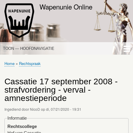
Overslaan
Wapenunie Online
en
naar
de
inhoud
gaan
TOON — HOOFDNAVIGATIE
HOOFDNAVIGATIE
HOME
NIEUWS
DE WAPENWET
STANDPUNTEN
PORTALEN
OVER WAPENUNIE
Home
Rechtspraak
Kruimelpad
Cassatie 17 september 2008 -
strafvordering - verval -
amnestieperiode
Ingediend door
NicoD
op
di, 07/21/2020 - 19:31
Informatie
Rechtscollege
Hof van Cassatie