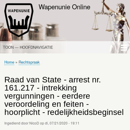
Overslaan
Wapenunie Online
en
naar
de
inhoud
gaan
TOON — HOOFDNAVIGATIE
HOOFDNAVIGATIE
HOME
NIEUWS
DE WAPENWET
STANDPUNTEN
PORTALEN
OVER WAPENUNIE
Home
Rechtspraak
Kruimelpad
Raad van State - arrest nr.
161.217 - intrekking
vergunningen - eerdere
veroordeling en feiten -
hoorplicht - redelijkheidsbeginsel
Ingediend door
NicoD
op
di, 07/21/2020 - 19:11