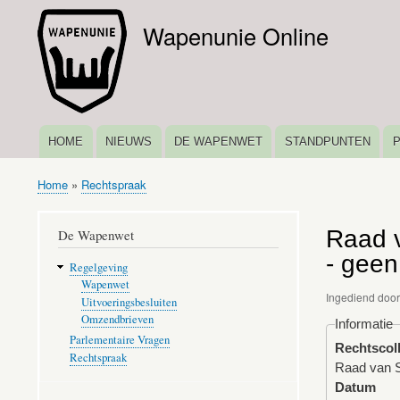
Wapenunie Online
HOME
NIEUWS
DE WAPENWET
STANDPUNTEN
HOOFDNAVIGATIE
Home
Rechtspraak
Kruimelpad
Raad v
De Wapenwet
- geen
Regelgeving
Wapenwet
Ingediend doo
Uitvoeringsbesluiten
Omzendbrieven
Informatie
Parlementaire Vragen
Rechtscol
Rechtspraak
Raad van S
Datum