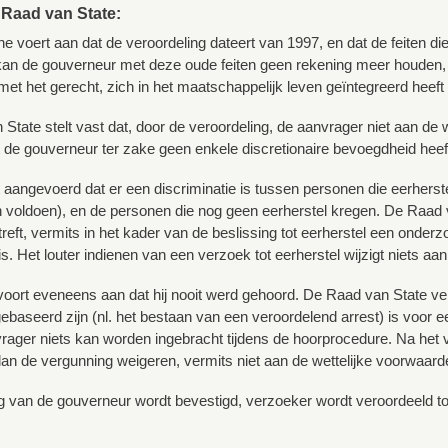
 Raad van State:
e voert aan dat de veroordeling dateert van 1997, en dat de feiten die
an de gouverneur met deze oude feiten geen rekening meer houden, 
et het gerecht, zich in het maatschappelijk leven geïntegreerd heeft
State stelt vast dat, door de veroordeling, de aanvrager niet aan de 
t de gouverneur ter zake geen enkele discretionaire bevoegdheid heeft
 aangevoerd dat er een discriminatie is tussen personen die eerherst
voldoen), en de personen die nog geen eerherstel kregen. De Raad va
reft, vermits in het kader van de beslissing tot eerherstel een onderz
s. Het louter indienen van een verzoek tot eerherstel wijzigt niets aan
oort eveneens aan dat hij nooit werd gehoord. De Raad van State ver
ebaseerd zijn (nl. het bestaan van een veroordelend arrest) is voor e
rager niets kan worden ingebracht tijdens de hoorprocedure. Na het
dan de vergunning weigeren, vermits niet aan de wettelijke voorwaard
g van de gouverneur wordt bevestigd, verzoeker wordt veroordeeld to