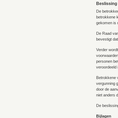
Beslissing
De betrokken
betrokkene k
gekomen is m
De Raad van 
bevestigt da
Verder wordt
voorwaarden 
personen bet
veroordeeld i
Betrokkene v
vergunning g
door de aanv
niet anders 
De beslissin
Bijlagen