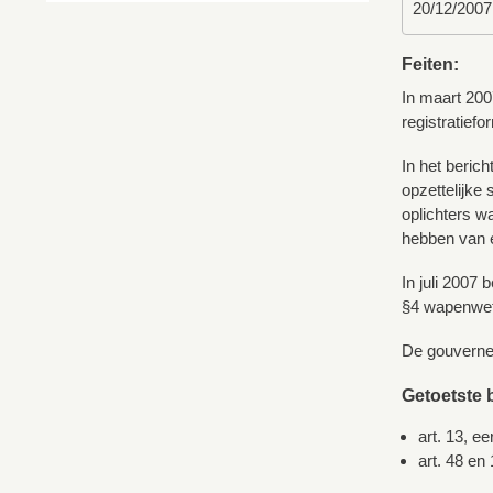
20/12/2007
Feiten:
In maart 200
registratiefo
In het beric
opzettelijke
oplichters w
hebben van e
In juli 2007
§4 wapenwet)
De gouverneu
Getoetste 
art. 13, e
art. 48 en