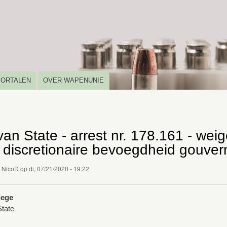
Overslaan
en
naar
de
inhoud
gaan
PORTALEN
OVER WAPENUNIE
an State - arrest nr. 178.161 - weig
 discretionaire bevoegdheid gouver
r
NicoD
op
di, 07/21/2020 - 19:22
lege
tate