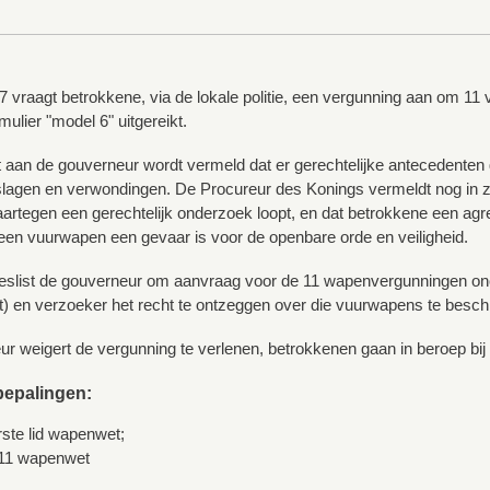
7 vraagt betrokkene, via de lokale politie, een vergunning aan om 11
rmulier "model 6" uitgereikt.
ht aan de gouverneur wordt vermeld dat er gerechtelijke antecedenten
 slagen en verwondingen. De Procureur des Konings vermeldt nog in z
aartegen een gerechtelijk onderzoek loopt, en dat betrokkene een ag
en vuurwapen een gevaar is voor de openbare orde en veiligheid.
 beslist de gouverneur om aanvraag voor de 11 wapenvergunningen onontv
 en verzoeker het recht te ontzeggen over die vuurwapens te beschik
r weigert de vergunning te verlenen, betrokkenen gaan in beroep bij
bepalingen:
erste lid wapenwet;
 11 wapenwet