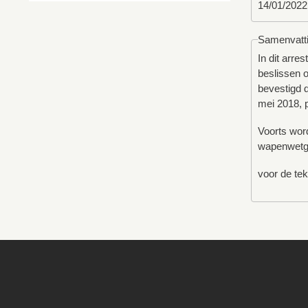
14/01/2022
Samenvatt
In dit arre
beslissen o
bevestigd d
mei 2018, p
Voorts wor
wapenwetge
voor de tek