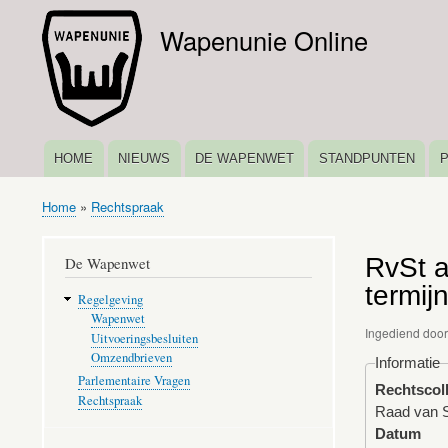
Wapenunie Online
HOME
NIEUWS
DE WAPENWET
STANDPUNTEN
HOOFDNAVIGATIE
Home
Rechtspraak
Kruimelpad
RvSt a
De Wapenwet
termij
Regelgeving
Wapenwet
Ingediend doo
Uitvoeringsbesluiten
Omzendbrieven
Informatie
Parlementaire Vragen
Rechtscol
Rechtspraak
Raad van S
Datum