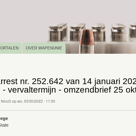
Overslaan
en
naar
de
inhoud
gaan
PORTALEN
OVER WAPENUNIE
rrest nr. 252.642 van 14 januari 202
n - vervaltermijn - omzendbrief 25 o
r
NicoD
op
wo, 03/30/2022 - 11:50
lege
tate