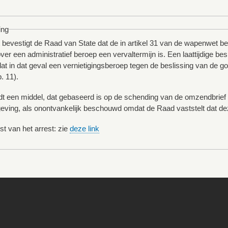
ing
st bevestigt de Raad van State dat de in artikel 31 van de wapenwet b
ver een administratief beroep een vervaltermijn is. Een laattijdige besl
at in dat geval een vernietigingsberoep tegen de beslissing van de g
. 11).
dt een middel, dat gebaseerd is op de schending van de omzendbrief
ving, als onontvankelijk beschouwd omdat de Raad vaststelt dat de
st van het arrest: zie
deze link