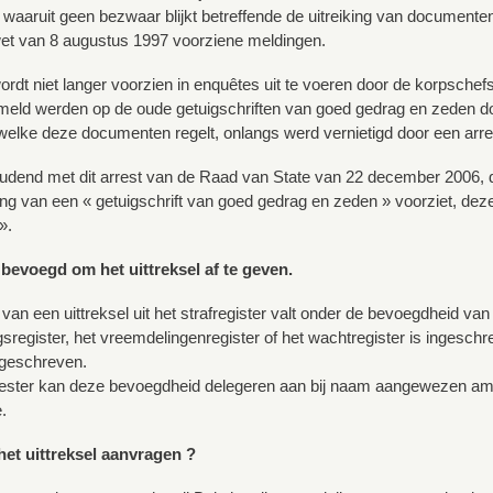
 waaruit geen bezwaar blijkt betreffende de uitreiking van documenten
et van 8 augustus 1997 voorziene meldingen.
rdt niet langer voorzien in enquêtes uit te voeren door de korpschefs 
eld werden op de oude getuigschriften van goed gedrag en zeden do
ewelke deze documenten regelt, onlangs werd vernietigd door een ar
dend met dit arrest van de Raad van State van 22 december 2006, die
ring van een « getuigschrift van goed gedrag en zeden » voorziet, deze
».
 bevoegd om het uittreksel af te geven.
g van een uittreksel uit het strafregister valt onder de bevoegdheid
sregister, het vreemdelingenregister of het wachtregister is ingeschreve
ngeschreven.
ter kan deze bevoegdheid delegeren aan bij naam aangewezen ambtena
.
het uittreksel aanvragen ?