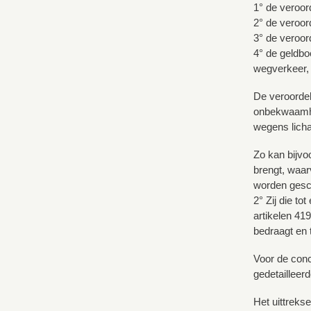
1° de veroord
2° de veroor
3° de veroor
4° de geldboe
wegverkeer, 
De veroordel
onbekwaamhed
wegens lich
Zo kan bijvo
brengt, waar
worden gesch
2° Zij die t
artikelen 41
bedraagt en t
Voor de conc
gedetailleerd
Het uittreks