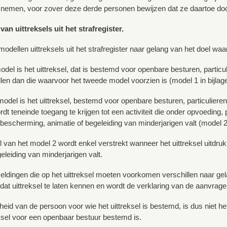
 nemen, voor zover deze derde personen bewijzen dat ze daartoe doo
van uittreksels uit het strafregister.
modellen uittreksels uit het strafregister naar gelang van het doel wa
del is het uittreksel, dat is bestemd voor openbare besturen, particul
len dan die waarvoor het tweede model voorzien is (model 1 in bijlage
odel is het uittreksel, bestemd voor openbare besturen, particulieren
dt teneinde toegang te krijgen tot een activiteit die onder opvoeding
bescherming, animatie of begeleiding van minderjarigen valt (model 2 i
l van het model 2 wordt enkel verstrekt wanneer het uittreksel uitdruk
eleiding van minderjarigen valt.
ldingen die op het uittreksel moeten voorkomen verschillen naar gelan
dat uittreksel te laten kennen en wordt de verklaring van de aanvrager
eid van de persoon voor wie het uittreksel is bestemd, is dus niet het
ksel voor een openbaar bestuur bestemd is.