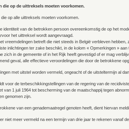
n die op de uittreksels moeten voorkomen.
 die op alle uittreksels moeten voorkomen.
ige identiteit van de betrokken persoon overeenkomstig de op het mod
arvoor het uittreksel wordt aangevraagd.
et vreemdelingen betreft die niet steeds in België verbleven hebben, zal
iste inlichtingen ter zake beschikt, in de kolom « Opmerkingen » aan t
 zich in de gemeente of in het Rijk heeft gevestigd of er mag verblij
omend geval, alle effectieve veroordelingen die door de betrokkene opg
ngen met uitstel worden vermeld, ongeacht of de uitsteltermijn al dan 
ldt voor de terbeschikkingstellingen van de regering van de recidivi
et van 1 juli 1964 tot bescherming van de maatschappij tegen abno
ten genomen zijn.
trokkene van een genademaatregel genoten heeft, dient hiervan meld
r niet meer vermeld na een termijn van drie jaar te rekenen vanaf de d