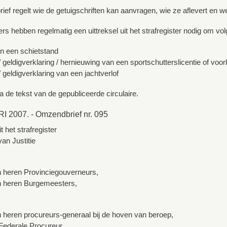
ef regelt wie de getuigschriften kan aanvragen, wie ze aflevert en 
rs hebben regelmatig een uittreksel uit het strafregister nodig om vo
n een schietstand
 geldigverklaring / hernieuwing van een sportschutterslicentie of voorl
 geldigverklaring van een jachtverlof
a de tekst van de gepubliceerde circulaire.
 2007. - Omzendbrief nr. 095
t het strafregister
an Justitie
 heren Provinciegouverneurs,
 heren Burgemeesters,
heren procureurs-generaal bij de hoven van beroep,
Federale Procureur,