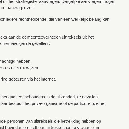
l uit het strafregister aanvragen. Dergelijke aanvragen mogen
 de aanvrager zelf.
r iedere rechthebbende, die van een werkelijk belang kan
eeks aan de gemeenteoverheden uittreksels uit het
 hiernavolgende gevallen :
machtigd hebben;
ekens of eerbewijzen.
ng gebeuren via het internet.
et gaat en, behoudens in de uitzonderlijke gevallen
r bestuur, het privé-organisme of de particulier die het
derde personen van uittreksels die betrekking hebben op
d bevinden om zelf een uittreksel aan te vragen of in