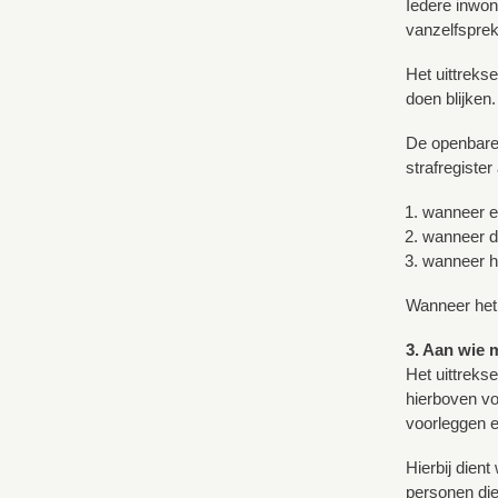
Iedere inwon
vanzelfsprek
Het uittreks
doen blijken.
De openbare 
strafregiste
wanneer ee
wanneer d
wanneer he
Wanneer het 
3. Aan wie 
Het uittreks
hierboven vo
voorleggen e
Hierbij dien
personen die