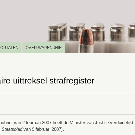
Overslaan
en
naar
de
inhoud
gaan
PORTALEN
OVER WAPENUNIE
ire uittreksel strafregister
brief van 2 februari 2007 heeft de Minister van Justitie verduidelijk
 Staatsblad
van 9 februari 2007).