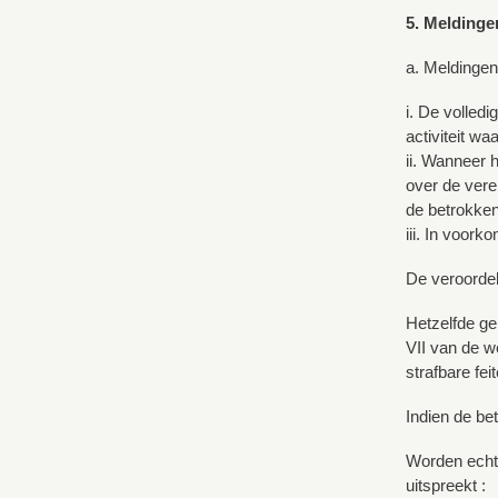
5. Meldinge
a. Meldingen
i. De volled
activiteit wa
ii. Wanneer h
over de vere
de betrokkene
iii. In voork
De veroordeli
Hetzelfde ge
VII van de w
strafbare fei
Indien de be
Worden echte
uitspreekt :