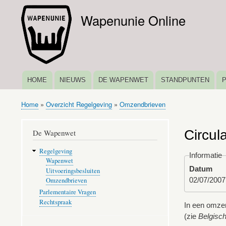
Wapenunie Online
HOME
NIEUWS
DE WAPENWET
STANDPUNTEN
HOOFDNAVIGATIE
Home
Overzicht Regelgeving
Omzendbrieven
Kruimelpad
Circula
De Wapenwet
Regelgeving
Informatie
Wapenwet
Datum
Uitvoeringsbesluiten
02/07/2007
Omzendbrieven
Parlementaire Vragen
Rechtspraak
In een omzend
(zie
Belgisch