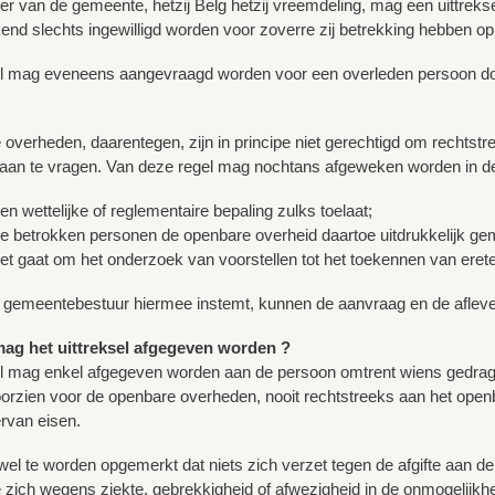
er van de gemeente, hetzij Belg hetzij vreemdeling, mag een uittrekse
end slechts ingewilligd worden voor zoverre zij betrekking hebben op
el mag eveneens aangevraagd worden voor een overleden persoon doo
overheden, daarentegen, zijn in principe niet gerechtigd om rechtstr
r aan te vragen. Van deze regel mag nochtans afgeweken worden in de
n wettelijke of reglementaire bepaling zulks toelaat;
e betrokken personen de openbare overheid daartoe uitdrukkelijk ge
t gaat om het onderzoek van voorstellen tot het toekennen van eret
gemeentebestuur hiermee instemt, kunnen de aanvraag en de afleveri
mag het uittreksel afgegeven worden ?
el mag enkel afgegeven worden aan de persoon omtrent wiens gedrag h
orzien voor de openbare overheden, nooit rechtstreeks aan het openbaa
rvan eisen.
t wel te worden opgemerkt dat niets zich verzet tegen de afgifte aan 
 zich wegens ziekte, gebrekkigheid of afwezigheid in de onmogelijkhei