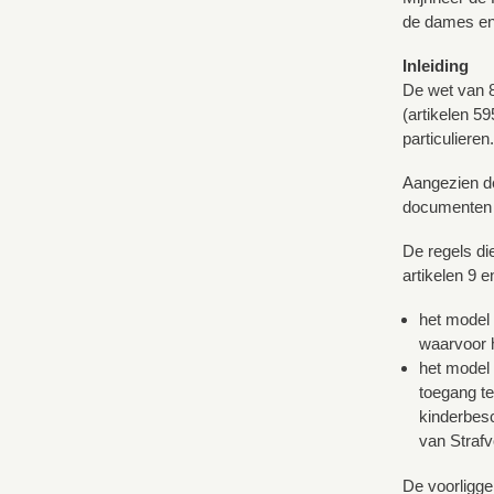
de dames en 
Inleiding
De wet van 8
(artikelen 5
particulieren.
Aangezien de
documenten w
De regels di
artikelen 9 
het model 
waarvoor h
het model 
toegang te
kinderbesc
van Strafv
De voorligge