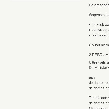
De omzendbri
Wapenbezitte
bezoek aa
aanvraag /
aanvraag /
U vindt hiern
2 FEBRUARI
Uittreksels ui
De Minister v
aan
de dames en
de dames en
Ter info aan :
de dames en 
Mijnheer de 