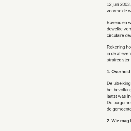
12 juni 2003,
voormelde w
Bovendien wo
dewelke verm
circulaire d
Rekening hou
in de afleve
strafregister 
1. Overheid
De uitreikin
het bevolking
laatst was i
De burgemees
de gemeente
2. Wie mag 