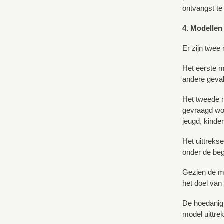
ontvangst te
4. Modellen 
Er zijn twee 
Het eerste mo
andere geval
Het tweede m
gevraagd wor
jeugd, kinder
Het uittrekse
onder de beg
Gezien de me
het doel van 
De hoedanigh
model uittre