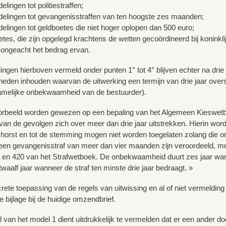
elingen tot politiestraffen;
delingen tot gevangenisstraffen van ten hoogste zes maanden;
delingen tot geldboetes die niet hoger oplopen dan 500 euro;
tes, die zijn opgelegd krachtens de wetten gecoördineerd bij koninklij
ongeacht het bedrag ervan.
ingen hierboven vermeld onder punten 1° tot 4° blijven echter na drie 
en inhouden waarvan de uitwerking een termijn van drie jaar overschr
amelijke onbekwaamheid van de bestuurder).
orbeeld worden gewezen op een bepaling van het Algemeen Kieswetb
van de gevolgen zich over meer dan drie jaar uitstrekken. Hierin wordt
orst en tot de stemming mogen niet worden toegelaten zolang die o
ot een gevangenisstraf van meer dan vier maanden zijn veroordeeld, me
9 en 420 van het Strafwetboek. De onbekwaamheid duurt zes jaar wan
waalf jaar wanneer de straf ten minste drie jaar bedraagt. »
rete toepassing van de regels van uitwissing en al of niet vermelding
e bijlage bij de huidige omzendbrief.
el van het model 1 dient uitdrukkelijk te vermelden dat er een ander 