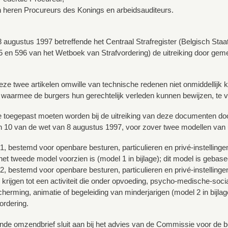
heren Procureurs des Konings en arbeidsauditeurs.
 augustus 1997 betreffende het Centraal Strafregister (Belgisch Staat
95 en 596 van het Wetboek van Strafvordering) de uitreiking door gemee
ze twee artikelen omwille van technische redenen niet onmiddellijk ku
aarmee de burgers hun gerechtelijk verleden kunnen bewijzen, te 
e toegepast moeten worden bij de uitreiking van deze documenten doo
en 10 van de wet van 8 augustus 1997, voor zover twee modellen van ui
1, bestemd voor openbare besturen, particulieren en privé-instellinge
et tweede model voorzien is (model 1 in bijlage); dit model is gebasee
2, bestemd voor openbare besturen, particulieren en privé-instellinge
 krijgen tot een activiteit die onder opvoeding, psycho-medische-socia
herming, animatie of begeleiding van minderjarigen (model 2 in bijlage
ordering.
nde omzendbrief sluit aan bij het advies van de Commissie voor de b