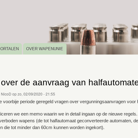
Overslaan
en
naar
de
inhoud
gaan
PORTALEN
OVER WAPENUNIE
over de aanvraag van halfautomat
r
NicoD
op
zo, 02/09/2020 - 21:55
e voorbije periode geregeld vragen over vergunningsaanvragen voor
ceren we een memo waarin we in detail ingaan op de nieuwe regels. E
verboden wapens (de tot halfautomaat geconverteerde automaten, de 
n die tot minder dan 60cm kunnen worden ingekort).