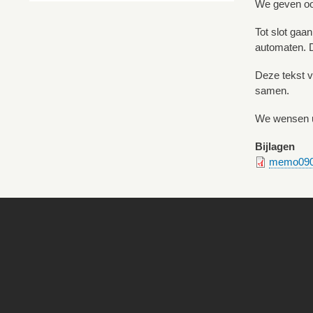
We geven ook
Tot slot gaa
automaten. D
Deze tekst v
samen.
We wensen u
Bijlagen
memo090