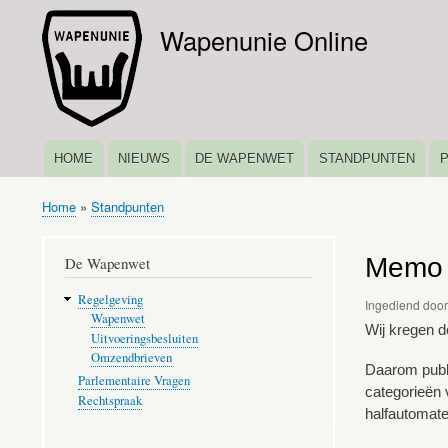
Wapenunie Online
HOME
NIEUWS
DE WAPENWET
STANDPUNTEN
HOOFDNAVIGATIE
Home
Standpunten
Kruimelpad
Memo 
De Wapenwet
Regelgeving
Ingediend doo
Wapenwet
Wij kregen d
Uitvoeringsbesluiten
Omzendbrieven
Daarom publi
Parlementaire Vragen
categorieën 
Rechtspraak
halfautomate