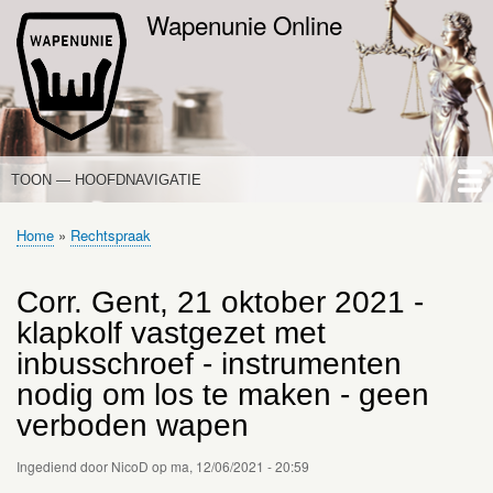
Overslaan
Wapenunie Online
en
naar
de
inhoud
gaan
TOON — HOOFDNAVIGATIE
HOOFDNAVIGATIE
HOME
NIEUWS
DE WAPENWET
STANDPUNTEN
PORTALEN
OVER WAPENUNIE
Home
Rechtspraak
Kruimelpad
Corr. Gent, 21 oktober 2021 -
klapkolf vastgezet met
inbusschroef - instrumenten
nodig om los te maken - geen
verboden wapen
Ingediend door
NicoD
op
ma, 12/06/2021 - 20:59