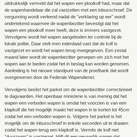
uitdrukkelijk vermeld dat het wapen een plooikolf had, maar dat
de wapenhandelaar die zal vastzetten met een inbusschroef. De
vergunning wordt verleend nadat de "verklaring op eer" wordt
ondertekend waarmee de wapenbezitter bevestigt dat het
wapen een plooikolf meer heeft, deze is immers vastgezet.
Vervolgens wordt het wapen aangeboden ter controle bij de
lokale politie. Daar stelt men inderdaad vast dat de kolf is
vastgezet en wordt het wapen terug meegegeven. Een zestal
maand later wordt de wapenbezitter geroepen om zich met het
wapen aan te bieden zodat het in beslag kan worden genomen.
Aanleiding is het nieuwe standpunt van de proefbank dat wordt
overgenomen door de Federale Wapendienst.
Vervolgens beslist het parket om de wapenbezitter correctioneel
te dagvaarden. Het openbaar ministerie is van mening dat het
wapen een verboden wapen is omdat het voorzien is van een
klapkolf die het mogelijk maakt het wapen in te korten tot 45cm
zodat het een verboden wapen is. Volgens het parket is het
mogelijk om de inbusschroef in enkele seconden uit te draaien
zodat het wapen terug een klapkolf is. Vermits de kolf niet
"duurzaam" is vastgezet, blijft dit een gevaarlijk wapen dat