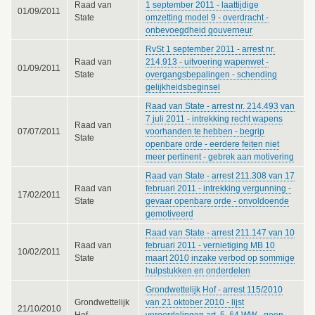
Raad van
1 september 2011 - laattijdige
01/09/2011
State
omzetting model 9 - overdracht -
onbevoegdheid gouverneur
RvSt 1 september 2011 - arrest nr.
Raad van
214.913 - uitvoering wapenwet -
01/09/2011
State
overgangsbepalingen - schending
gelijkheidsbeginsel
Raad van State - arrest nr. 214.493 van
7 juli 2011 - intrekking recht wapens
Raad van
07/07/2011
voorhanden te hebben - begrip
State
openbare orde - eerdere feiten niet
meer pertinent - gebrek aan motivering
Raad van State - arrest 211.308 van 17
Raad van
februari 2011 - intrekking vergunning -
17/02/2011
State
gevaar openbare orde - onvoldoende
gemotiveerd
Raad van State - arrest 211.147 van 10
Raad van
februari 2011 - vernietiging MB 10
10/02/2011
State
maart 2010 inzake verbod op sommige
hulpstukken en onderdelen
Grondwettelijk Hof - arrest 115/2010
Grondwettelijk
van 21 oktober 2010 - lijst
21/10/2010
Hof
veroordelingen art. 5, §4 WW - geen