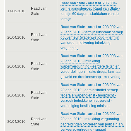
Raad van State - arrest nr. 205.334-
Raad van
vernietigingsberoep Raad van State -
17/06/2010
State
termijn 60 dagen - startdatum van de
termijn
Raad van State - arrest nr. 203.092 van
20 april 2010 - termijn uitspraak beroep
Raad van
20/04/2010
gouverneur (wapenwet oud) - termijn
State
van orde - motivering intrekking
vergunning
Raad van State - arrest nr. 203.093 van
20 april 2010 - intrekking
Raad van
20/04/2010
wapenvergunning - eerdere feiten en
State
veroordelingen inzake drugs, familiaal
geweld en dronkenschap - motivering
Raad van State - arrest nr. 203.094 van
20 april 2010 - administratief beroep
Raad van
20/04/2010
federale wapendienst - hoorplicht -
State
verzoek betrokkene niet vereist -
vernietiging beslissing minister
Raad van State - arrest nr. 203.091 van
Raad van
20 april 2010 - intrekking vergunning -
20/04/2010
State
bedreidingen officieren van politie n.a.v.
verkeersovertreding - smaad