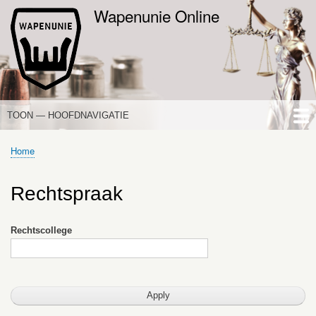
Overslaan
Wapenunie Online
en
naar
de
inhoud
gaan
TOON — HOOFDNAVIGATIE
HOOFDNAVIGATIE
HOME
NIEUWS
DE WAPENWET
STANDPUNTEN
PORTALEN
OVER WAPENUNIE
Home
Kruimelpad
Rechtspraak
Rechtscollege