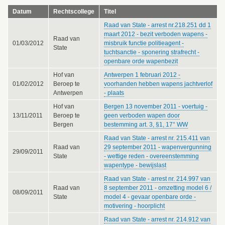
Datum
Rechtscollege
Titel
Raad van State - arrest nr.218.251 dd 1
maart 2012 - bezit verboden wapens -
Raad van
01/03/2012
misbruik functie politieagent -
State
tuchtsanctie - sponering strafrecht -
openbare orde wapenbezit
Hof van
Antwerpen 1 februari 2012 -
01/02/2012
Beroep te
voorhanden hebben wapens jachtverlof
Antwerpen
- plaats
Hof van
Bergen 13 november 2011 - voertuig -
13/11/2011
Beroep te
geen verboden wapen door
Bergen
bestemming art. 3, §1, 17° WW
Raad van State - arrest nr. 215.411 van
Raad van
29 september 2011 - wapenvergunning
29/09/2011
State
- wettige reden - overeenstemming
wapentype - bewijslast
Raad van State - arrest nr. 214.997 van
Raad van
8 september 2011 - omzetting model 6 /
08/09/2011
State
model 4 - gevaar openbare orde -
motivering - hoorplicht
Raad van State - arrest nr. 214.912 van