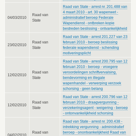
Raad van State - arrest nr. 201.488 van
4 maart 2010 - art. 30 wapenwet -
Raad van
04/03/2010
administratief beroep Federale
State
Wapendienst - ontbreken kopie
bestreden beslissing - ontvankelijkheid
Raad van State - arrest 201.227 van 23
Raad van
februari 2010 - beroep beslissing
23/02/2010
State
federale wapendienst - schending
motiveringsplicht
Raad van State - arrest 200.795 van 12
februari 2010 - beroep - vroegere
Raad van
veroordelingen schriftvervalsing,
12/02/2010
State
bendevorming en illegale
wapenhandel - verwerping verzoek
schorsing - geen belang
Raad van State - arrest 200.796 van 12
Raad van
februari 2010 - draagvergunning -
12/02/2010
State
verzekeringsagent - weigering - beroep
- ontonvankelijkheid schorsing
Raad van State - arrest nr. 200.438 -
intrekking vergunning - administratief
Raad van
beroep - onontvankelijkheid Raad van
04/02/2010