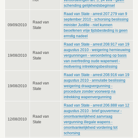
schending gelijkheidsbeginsel
Raad van State - arrest 207.279 van 9
september 2010 - schorsing beslissing
Raad van
09/09/2010
minister Justitie - niet kunnen
State
beoefenen vrije tijdsbesteding is geen
ernstig nadeel
Raad van State - arrest 208.917 van 19
augustus 2010 - weigering hernieuwing
Raad van
19/08/2010
vergunningen - veroordeling op basis
State
van overtreding oude wapenwet -
motivering intrekkingsbeslissing
Raad van State - arrest 208.916 van 19
augustus 2010 - annulatie beslissing
Raad van
19/08/2010
weigering draagvergunning -
State
procedure zonder voorwerp na
intrekking wapenvergunning
Raad van State - arrest 206.888 van 12
augustus 2010 - brief gouverneur -
Raad van
onontvankelijkheid aanvraag
12/08/2010
State
vergunning illegale wapens -
onontvankelijkheid vordering tot
schorsing